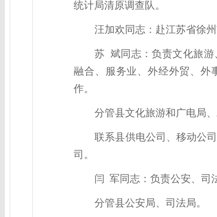
统计局清原调查队。
汪加欢同志：
赴江苏省徐州
苏 斌同志：
负责
文化旅游
融合、服务业、外经外贸、外
作
。
分管县文化旅游和广电局
、
联系县
供电公司、
移动公
司
。
闫
军同志：
负责公安、司
分管
县
公安局、司法局。