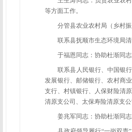
王生涛同志：
负责农业农
等方面工作
。
分管
县
农业农村局（
乡村振
联系县抚顺市生态环境局清
于福恩
同志：
协助杜渐同志
联系县
人民银行、
中国银
发展银行、邮
储
银行、农村商业
支行、村镇银行、人保财险清原
清原支公司、太保寿险清原支公
姜兆军同志：
协助杜渐同志
县政府领导履行“一岗双责