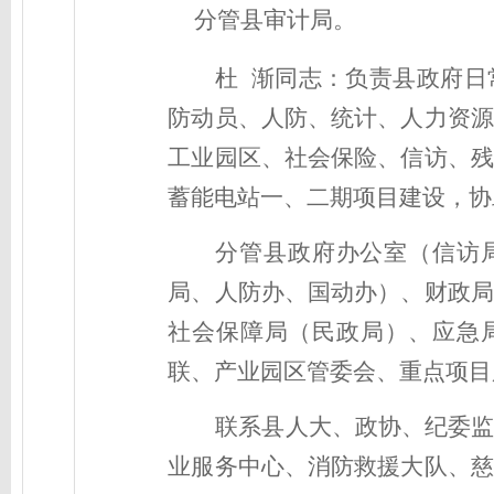
分管
县
审计局
。
杜
渐同志
：
负责县政府日
防动员、人防、
统计、
人力资源
工业园区、社会保险
、信访
、残
蓄能电站
一、二期
项目建设
，协
分管县政府
办公室（信访
局
、人防办、国动办
）、财政局
社会保障局（民政局）、应急
联、产业园区管委会、重点项目
联系县人大、政协、纪委
业服务中心、
消防
救援大队
、慈