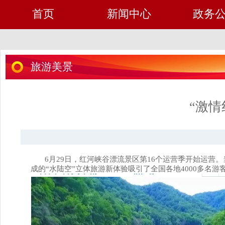
首页
新闻中心
政务
旅游美景
“激情
6
月
29日
，红河峡谷漂流景区第
16
个运营季开始运营。
成的“水陆空”立体旅游新体验吸引了全国各地
4000
多名游