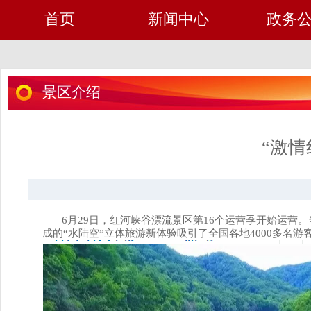
首页
新闻中心
政务
景区介绍
“激情
6
月
29日
，红河峡谷漂流景区第
16
个运营季开始运营。
成的“水陆空”立体旅游新体验吸引了全国各地
4000
多名游