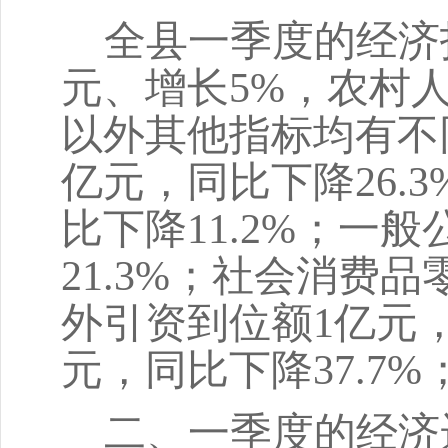
全县一季度的经济
元、增长5%，
农村
以外
其他指标均有不
亿
元，同比下降
26.3
比下降
11.2%；
一般
21.3%
；
社会消费品
外引资到位额
1
亿元
元
，
同比下降
37.7%
二、一季度的经济